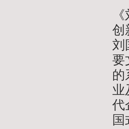
活
《
创
刘
要
的
业
代
国