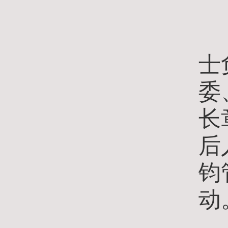
士
委
长
后
钧
动