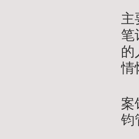
《
主
笔
的
情
杨
案
钧