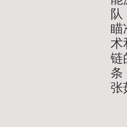
队
瞄
术
链
条
张