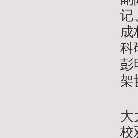
记
成
科
彭
架
陈
大
校