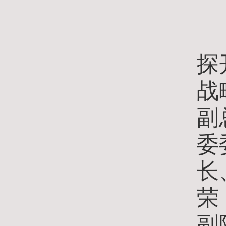
探
战
副
委
长
荣
副