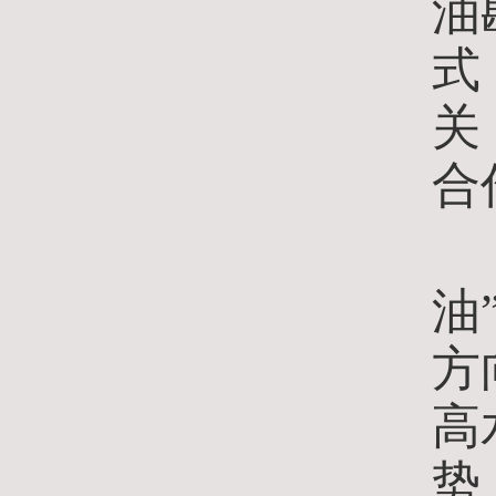
油
式
关
合
窦
油
方
高
势