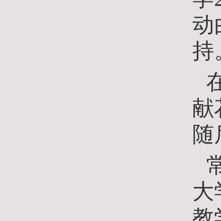
动
持
献
随
大
教