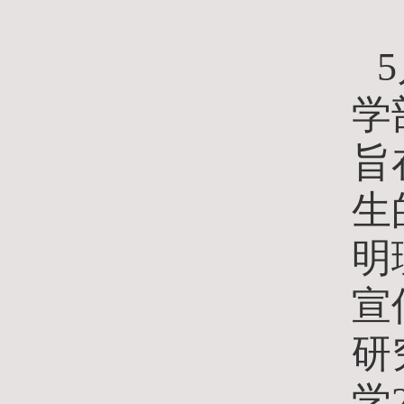
5
学
旨
生
明
宣
研
学