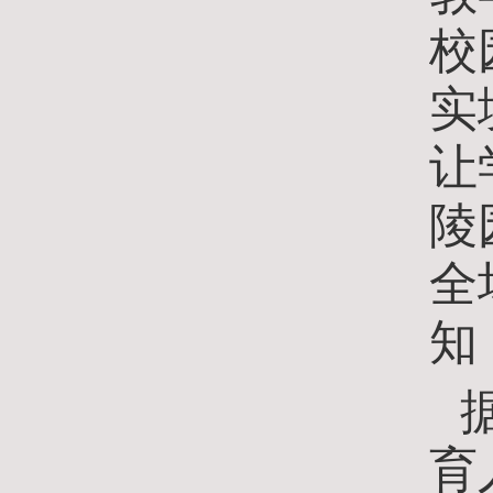
校
实
让
陵
全
知
育